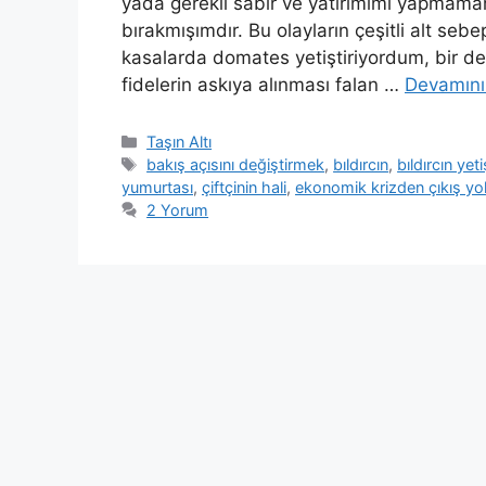
yada gerekli sabır ve yatırımımı yapmamam
bırakmışımdır. Bu olayların çeşitli alt sebe
kasalarda domates yetiştiriyordum, bir de
fidelerin askıya alınması falan …
Devamın
Kategoriler
Taşın Altı
Etiketler
bakış açısını değiştirmek
,
bıldırcın
,
bıldırcın yetiş
yumurtası
,
çiftçinin hali
,
ekonomik krizden çıkış yo
2 Yorum