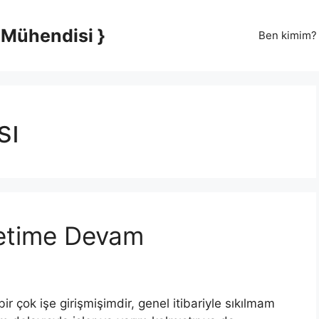
 Mühendisi }
Ben kimim?
sı
etime Devam
r çok işe girişmişimdir, genel itibariyle sıkılmam