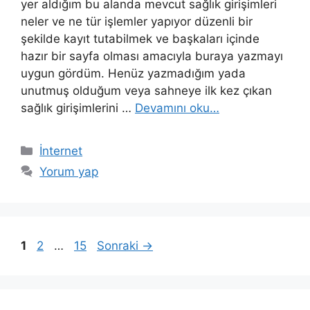
yer aldığım bu alanda mevcut sağlık girişimleri
neler ve ne tür işlemler yapıyor düzenli bir
şekilde kayıt tutabilmek ve başkaları içinde
hazır bir sayfa olması amacıyla buraya yazmayı
uygun gördüm. Henüz yazmadığım yada
unutmuş olduğum veya sahneye ilk kez çıkan
sağlık girişimlerini …
Devamını oku…
Kategoriler
İnternet
Yorum yap
Yazı
Sayfa
Sayfa
Sayfa
1
2
…
15
Sonraki
→
dolaşımı