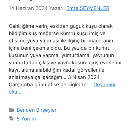
14 Haziran 2024
Yazarı:
Emre SEYMENLER
Cahilliğime verin, eskiden guguk kuşu olarak
bildiğim kuş meğerse Kumru kuşu imiş ve
ofisime yuva yapması ile ilginç bir maceranın
içine beni çekmiş oldu. Bu yazıda bir kumru
kuşunun yuva yapma, yumurtlama, yavrunun
yumurtadan çıkış ve yavru kuşun uçuş evrelerini
kayıt altına alabildiğim kadar görseller ile
anlatmaya çalışacağım… 3 Nisan 2024
Çarşamba günü ofise geldiğimde …
Devamını
oku…
Kategoriler
Benden Birşeyler
5 Yorum