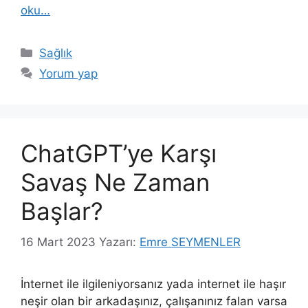
oku…
Kategoriler
Sağlık
Yorum yap
ChatGPT’ye Karşı
Savaş Ne Zaman
Başlar?
16 Mart 2023
Yazarı:
Emre SEYMENLER
İnternet ile ilgileniyorsanız yada internet ile haşır
neşir olan bir arkadaşınız, çalışanınız falan varsa