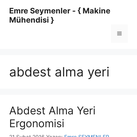
İçeriğe
Emre Seymenler - { Makine
atla
Mühendisi }
Menü
abdest alma yeri
Abdest Alma Yeri
Ergonomisi
21 Şubat 2016
Yazarı:
Emre SEYMENLER