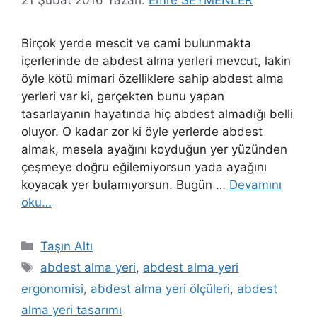
Birçok yerde mescit ve cami bulunmakta
içerlerinde de abdest alma yerleri mevcut, lakin
öyle kötü mimari özelliklere sahip abdest alma
yerleri var ki, gerçekten bunu yapan
tasarlayanın hayatında hiç abdest almadığı belli
oluyor. O kadar zor ki öyle yerlerde abdest
almak, mesela ayağını koyduğun yer yüzünden
çeşmeye doğru eğilemiyorsun yada ayağını
koyacak yer bulamıyorsun. Bugün …
Devamını
oku…
Kategoriler
Taşın Altı
Etiketler
abdest alma yeri
,
abdest alma yeri
ergonomisi
,
abdest alma yeri ölçüleri
,
abdest
alma yeri tasarımı