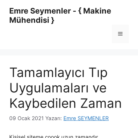
İçeriğe
Emre Seymenler - { Makine
atla
Mühendisi }
Menü
Tamamlayıcı Tıp
Uygulamaları ve
Kaybedilen Zaman
09 Ocak 2021
Yazarı:
Emre SEYMENLER
Kişisel siteme çoook uzun zamandır