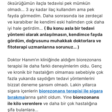
öksürüğümün ilaçla tedavisi pek mümkün
olmadı… 3 ay kadar ilaç kullandım ama pek
fayda görmedim. Daha sonrasında ise zerdeçal
ve karabiber ile kendimi eski halimden çok daha
iyi hale getirdim…
( Bu konu asla bir tedavi
yöntemi olarak anlaşılmasın, kendimce fayda
gördüm, doğrusunu muhakkak doktorlara ve
fitoterapi uzmanlarına sorunuz… )
Doktor Hanım’ın kliniğinde aldığım biorezonans
terapisi ile daha farklı deneyimlerim oldu. Genç
ve kronik bir hastalığım olmaması sebebiyle çok
fazla yukarıda saydığım tedavi yöntemlerini
bizzat deneme şansım olmadı. Lakin yıllarca
sigara içenlerin
biorezonans terapisi ile sigara
bırakma
larına şahit oldum. Yine
biorezonans
ile kilo verenlere
ve daha bir çok hastalığına
şifa bulanlara…