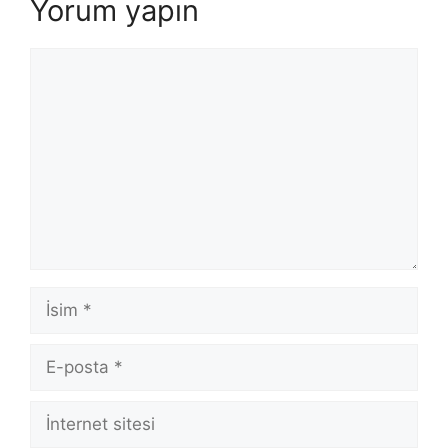
Yorum yapın
Yorum
İsim
E-
posta
İnternet
sitesi