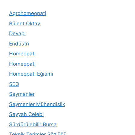
Agrohomeopati
Bülent Oktay
Devapi
Endüstri
Homeopati
Homeopati
Homeopati Eğitimi
SEO
Seymenler
Seymenler Mühendislik
Seyyah Çelebi
Sürdürülebilir Bursa
Teknik Terimler Sözlüğü