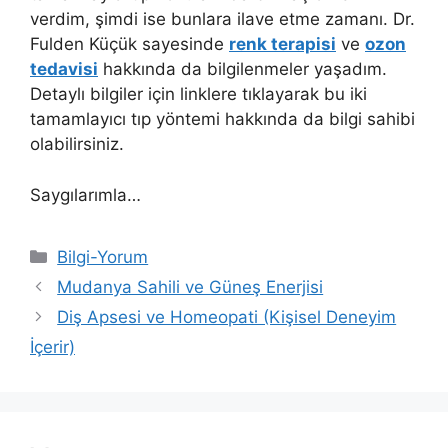
verdim, şimdi ise bunlara ilave etme zamanı. Dr.
Fulden Küçük sayesinde
renk terapisi
ve
ozon
tedavisi
hakkında da bilgilenmeler yaşadım.
Detaylı bilgiler için linklere tıklayarak bu iki
tamamlayıcı tıp yöntemi hakkında da bilgi sahibi
olabilirsiniz.
Saygılarımla…
Kategoriler
Bilgi-Yorum
Yazı
Mudanya Sahili ve Güneş Enerjisi
dolaşımı
Diş Apsesi ve Homeopati (Kişisel Deneyim
İçerir)