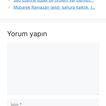
Seo üzerine süper bir projem var demişti…
dolaşımı
Mübarek Ramazan geldi, sahura kalktık, t…
Yorum yapın
Yorum
İsim