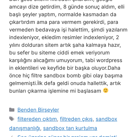
amcayı dize getirdim, 8 günde sonuç aldım, elli
başlı şeyler yaptım, normalde kasmadan da
çıkartırdım ama para vermem gerekirdi, para
vermeden bedavaya işi halettim, şimdi yazılarım
indexleniyor, ekledim resimler indexleniyor, 2
yılını dolduran sitem artık şaha kalmaya hazır,
bu sefer bu siteme ciddi emek veriyorum
karşılığını alıcağımı umuyorum, tabi wordpress
in eklentileri ve keyfide bir başka oluyor.Daha
önce hiç filtre sandbox bomb gibi olay başıma
gelmemişti.İlk defa geldi onuda hallettik, artık
bunları çıkarma işlemine mi başlasam
Kategoriler
Benden Birşeyler
Etiketler
filtereden çıktım
,
filtreden çıkış
,
sandbox
danışmanlığı
,
sandbox tan kurtulma
Yazı