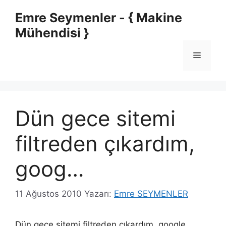
İçeriğe
Emre Seymenler - { Makine
atla
Mühendisi }
Menü
Dün gece sitemi
filtreden çıkardım,
goog…
11 Ağustos 2010
Yazarı:
Emre SEYMENLER
Dün gece sitemi filtreden çıkardım, google