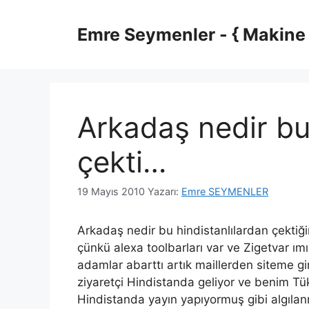
İçeriğe
atla
Emre Seymenler - { Makine
Arkadaş nedir bu
çekti…
19 Mayıs 2010
Yazarı:
Emre SEYMENLER
Arkadaş nedir bu hindistanlılardan çekti
çünkü alexa toolbarları var ve Zigetvar ım
adamlar abarttı artık maillerden siteme g
ziyaretçi Hindistanda geliyor ve benim Tük
Hindistanda yayın yapıyormuş gibi algılan