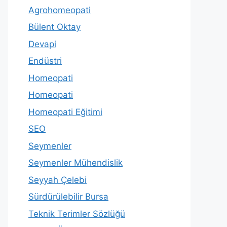
Agrohomeopati
Bülent Oktay
Devapi
Endüstri
Homeopati
Homeopati
Homeopati Eğitimi
SEO
Seymenler
Seymenler Mühendislik
Seyyah Çelebi
Sürdürülebilir Bursa
Teknik Terimler Sözlüğü