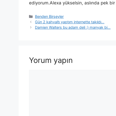
ediyorum.Alexa yükselsin, aslında pek bir 
Kategoriler
Benden Birşeyler
Yazı
Gün 2 kahvaltı yaptım internette takıldı…
dolaşımı
Damien Walters bu adam deli :) manyak bi…
Yorum yapın
Yorum